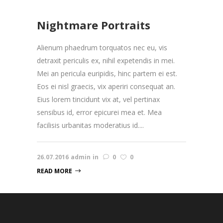
Nightmare Portraits
Alienum phaedrum torquatos nec eu, vis
detraxit periculis ex, nihil expetendis in mei.
Mei an pericula euripidis, hinc partem ei est.
Eos ei nisl graecis, vix aperiri consequat an.
Eius lorem tincidunt vix at, vel pertinax
sensibus id, error epicurei mea et. Mea
facilisis urbanitas moderatius id....
26.07.2016
admin
in
0
0
READ MORE