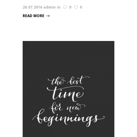
26.07.2016
admin
in
0
0
READ MORE