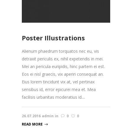
Poster Illustrations
Alienum phaedrum torquatos nec eu, vis
detraxit periculis ex, nihil expetendis in mei.
Mei an pericula euripidis, hinc partem ei est.
Eos ei nisl graecis, vix aperiri consequat an.
Eius lorem tincidunt vix at, vel pertinax
sensibus id, error epicurei mea et. Mea
facilisis urbanitas moderatius id....
26.07.2016
admin
in
0
0
READ MORE