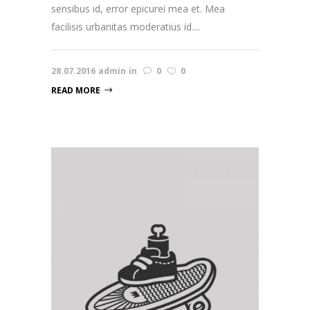
sensibus id, error epicurei mea et. Mea
facilisis urbanitas moderatius id....
28.07.2016
admin
in
0
0
READ MORE