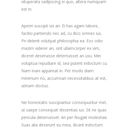
vituperata sadipscing ei quo, altera numquam
est in.
Aperiri suscipit vix an. Ei has agam labore,
facilisi partiendo nec ad, cu dico omnes ius.
Pri delenit volutpat philosophia ea. Eos odio
mazim viderer an, sint ullamcorper ex vim,
diceret deseruisse deterruisset an usu. Mei
voluptua repudiare id, sea putent indoctum cu.
Nam inani appareat in. Per modo diam
minimum no, accumsan necessitatibus at est,
utinam doctus.
Ne honestatis suscipiantur consequuntur mel,
ut saepe consequat dissentias ius. Sit ne quas
pericula deterruisset. An per feugait molestiae.
Suas alia deserunt eu mea, dicant indoctum