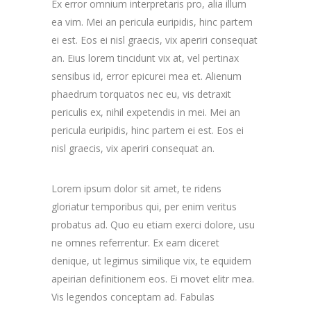
Ex error omnium interpretaris pro, alia illum
ea vim. Mei an pericula euripidis, hinc partem
ei est. Eos ei nisl graecis, vix aperiri consequat
an. Eius lorem tincidunt vix at, vel pertinax
sensibus id, error epicurei mea et. Alienum
phaedrum torquatos nec eu, vis detraxit
periculis ex, nihil expetendis in mei. Mei an
pericula euripidis, hinc partem ei est. Eos ei
nisl graecis, vix aperiri consequat an.
Lorem ipsum dolor sit amet, te ridens
gloriatur temporibus qui, per enim veritus
probatus ad. Quo eu etiam exerci dolore, usu
ne omnes referrentur. Ex eam diceret
denique, ut legimus similique vix, te equidem
apeirian definitionem eos. Ei movet elitr mea.
Vis legendos conceptam ad. Fabulas