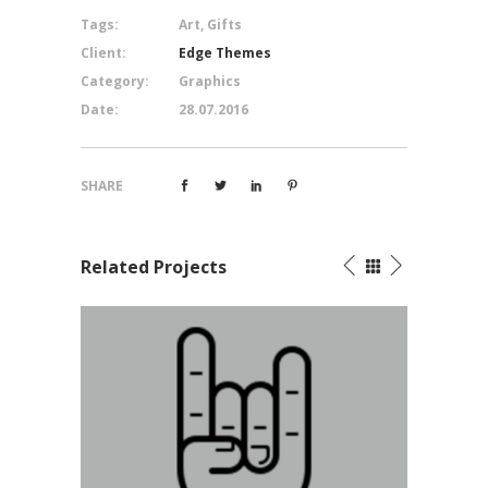
Tags:
Art, Gifts
Client:
Edge Themes
Category:
Graphics
Date:
28.07.2016
SHARE
Related Projects
Devil Horns
Line
Graphics
G