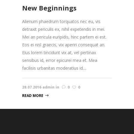
New Beginnings
Alienum phaedrum torquatos nec eu, vis
detraxit periculis ex, nihil expetendis in mei.
Mei an pericula euripidis, hinc partem ei est.
Eos ei nisl graecis, vix aperiri consequat an.
Eius lorem tincidunt vix at, vel pertinax
sensibus id, error epicurei mea et. Mea
facilisis urbanitas moderatius id....
28.07.2016
admin
in
0
0
READ MORE