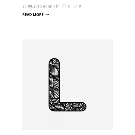
25.08.2016
admin
in
0
0
READ MORE