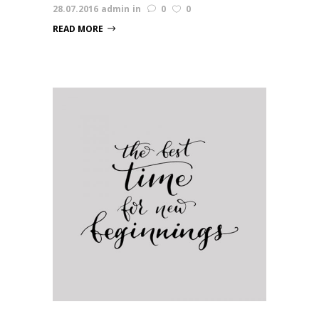
28.07.2016
admin
in
0
0
READ MORE