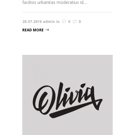
facilisis urbanitas moderatius id....
28.07.2016
admin
in
0
0
READ MORE