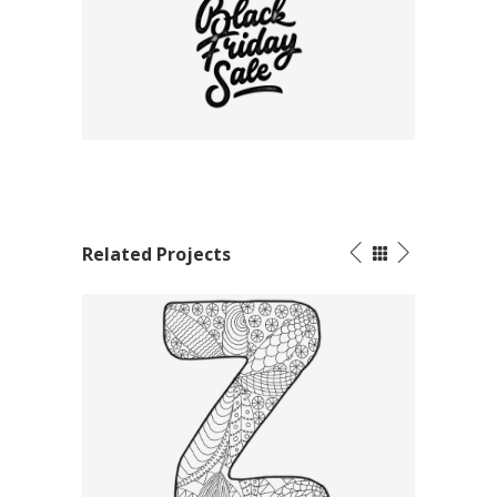
Related Projects
Tattoo Collection
Letter
Graphics