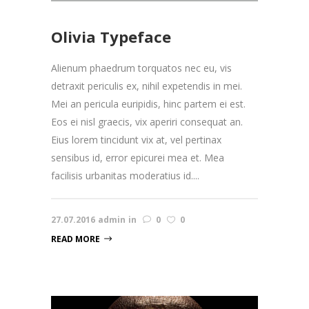
Olivia Typeface
Alienum phaedrum torquatos nec eu, vis
detraxit periculis ex, nihil expetendis in mei.
Mei an pericula euripidis, hinc partem ei est.
Eos ei nisl graecis, vix aperiri consequat an.
Eius lorem tincidunt vix at, vel pertinax
sensibus id, error epicurei mea et. Mea
facilisis urbanitas moderatius id....
27.07.2016
admin
in
0
0
READ MORE