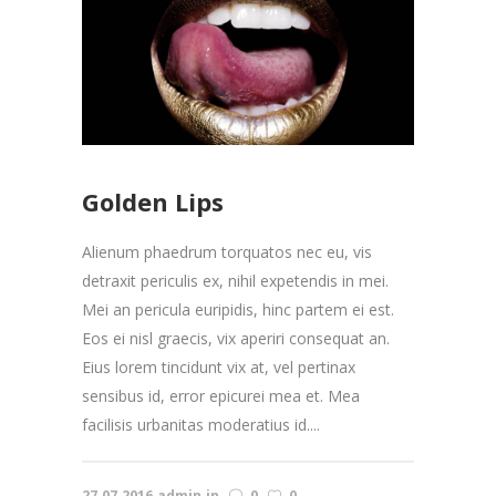
Golden Lips
Alienum phaedrum torquatos nec eu, vis
detraxit periculis ex, nihil expetendis in mei.
Mei an pericula euripidis, hinc partem ei est.
Eos ei nisl graecis, vix aperiri consequat an.
Eius lorem tincidunt vix at, vel pertinax
sensibus id, error epicurei mea et. Mea
facilisis urbanitas moderatius id....
27.07.2016
admin
in
0
0