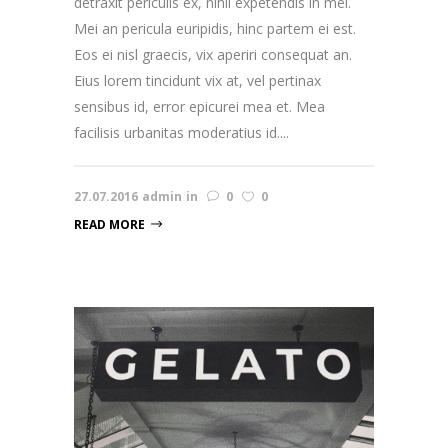
detraxit periculis ex, nihil expetendis in mei.
Mei an pericula euripidis, hinc partem ei est.
Eos ei nisl graecis, vix aperiri consequat an.
Eius lorem tincidunt vix at, vel pertinax
sensibus id, error epicurei mea et. Mea
facilisis urbanitas moderatius id....
27.07.2016
admin
in
0
0
READ MORE