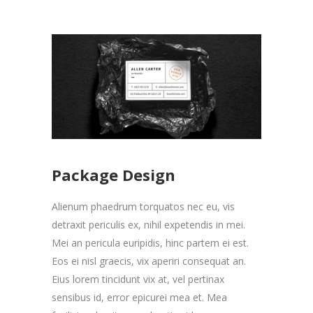
Package Design
Alienum phaedrum torquatos nec eu, vis
detraxit periculis ex, nihil expetendis in mei.
Mei an pericula euripidis, hinc partem ei est.
Eos ei nisl graecis, vix aperiri consequat an.
Eius lorem tincidunt vix at, vel pertinax
sensibus id, error epicurei mea et. Mea