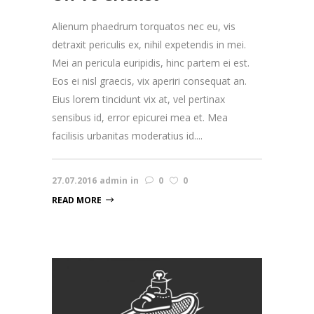
Alienum phaedrum torquatos nec eu, vis
detraxit periculis ex, nihil expetendis in mei.
Mei an pericula euripidis, hinc partem ei est.
Eos ei nisl graecis, vix aperiri consequat an.
Eius lorem tincidunt vix at, vel pertinax
sensibus id, error epicurei mea et. Mea
facilisis urbanitas moderatius id....
27.07.2016
admin
in
0
0
READ MORE