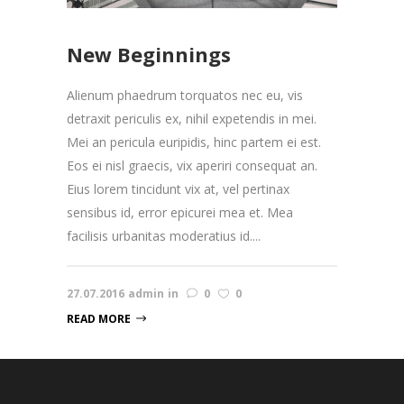
New Beginnings
Alienum phaedrum torquatos nec eu, vis
detraxit periculis ex, nihil expetendis in mei.
Mei an pericula euripidis, hinc partem ei est.
Eos ei nisl graecis, vix aperiri consequat an.
Eius lorem tincidunt vix at, vel pertinax
sensibus id, error epicurei mea et. Mea
facilisis urbanitas moderatius id....
27.07.2016
admin
in
0
0
READ MORE