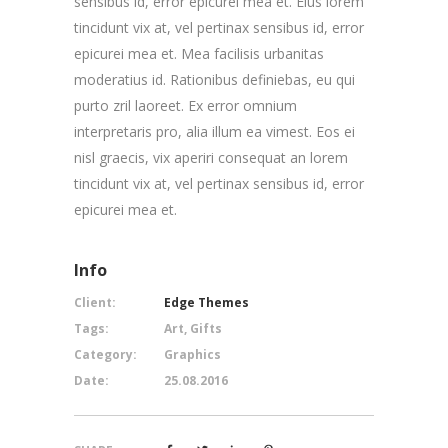
sensibus id, error epicurei mea et. Eius lorem
tincidunt vix at, vel pertinax sensibus id, error
epicurei mea et. Mea facilisis urbanitas
moderatius id. Rationibus definiebas, eu qui
purto zril laoreet. Ex error omnium
interpretaris pro, alia illum ea vimest. Eos ei
nisl graecis, vix aperiri consequat an lorem
tincidunt vix at, vel pertinax sensibus id, error
epicurei mea et.
Info
Client:
Edge Themes
Tags:
Art, Gifts
Category:
Graphics
Date:
25.08.2016