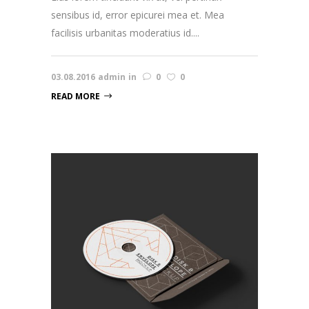
sensibus id, error epicurei mea et. Mea
facilisis urbanitas moderatius id....
03.08.2016
admin
in
0
0
READ MORE