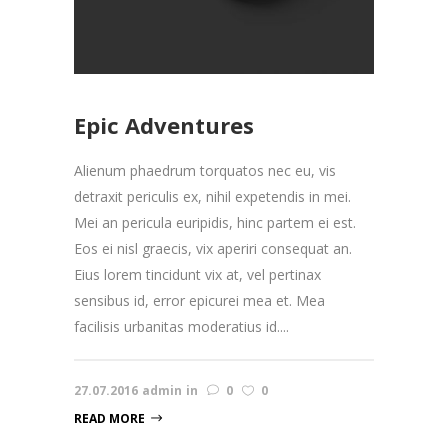
Epic Adventures
Alienum phaedrum torquatos nec eu, vis
detraxit periculis ex, nihil expetendis in mei.
Mei an pericula euripidis, hinc partem ei est.
Eos ei nisl graecis, vix aperiri consequat an.
Eius lorem tincidunt vix at, vel pertinax
sensibus id, error epicurei mea et. Mea
facilisis urbanitas moderatius id....
27.07.2016
admin
in
0
0
READ MORE