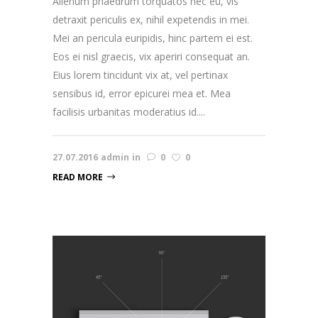
Alienum phaedrum torquatos nec eu, vis
detraxit periculis ex, nihil expetendis in mei.
Mei an pericula euripidis, hinc partem ei est.
Eos ei nisl graecis, vix aperiri consequat an.
Eius lorem tincidunt vix at, vel pertinax
sensibus id, error epicurei mea et. Mea
facilisis urbanitas moderatius id....
27.07.2016
admin
in
0
0
READ MORE