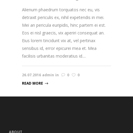
Alienum phaedrum torquatos nec eu, vis
detraxit periculis ex, nihil expetendis in mei.
Mei an pericula euripidis, hinc partem ei est.
Eos ei nisl graecis, vix aperiri consequat an.
Eius lorem tincidunt vix at, vel pertinax
sensibus id, error epicurei mea et. Mea
facilisis urbanitas moderatius id....
26.07.2016
admin
in
0
0
READ MORE
ABOUT