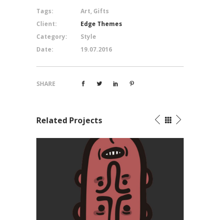
Tags:
Art, Gifts
Client:
Edge Themes
Category:
Style
Date:
19.07.2016
SHARE
Related Projects
Doodle Adventures
Creative
/
Illustration